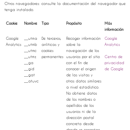
Otros navegadores: consulte la documentación del navegador que
tenga instalado.
Cookie
Nombre
Tipo
Propósito
Más
información
Google
__utma
De terceros,
Recoger información
Google
Analytics
__utmb
anlíticas y
sobre la
Analytics
__utmc
cookies
navegación de los
__utmz
permanentes
usuarios por el sitio
Centro de
__ga
con el fin de
privacidad
__gid
conocer el origen
de Google
__gat
de las visitas y
__atuvc
otros datos similares
a nivel estadístico.
No obtiene datos
de los nombres o
apellidos de los
usuarios ni de la
dirección postal
concreta desde
donde se conectan.