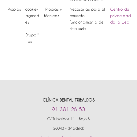
Propias
cookie-
Propias y
Necesarias para el
Centro de
agreed-
técnicas
correcto
privacidad
es
funcionamiento del
de la web
sitio web
Drupal*
has_
CLÍNICA DENTAL TRIBALDOS
91 381 26 50
C/ Tribaldos, 11 - Bajo B
28043 - (Madrid)